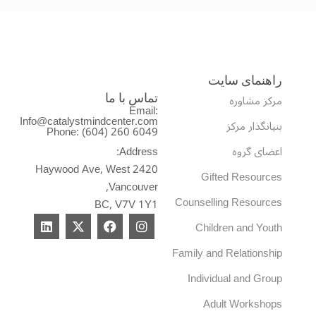
راهنمای سایت
مرکز مشاوره
تماس با ما
Email:
Info@catalystmindcenter.com
بنیانگذار مرکز
Phone: (604) 260 6049
اعضای گروه
Address:
2420 Haywood Ave, West
Gifted Resources
Vancouver,
Counselling Resources
BC, V7V 1Y1
L
X
F
I
Children and Youth
i
-
a
n
n
t
c
s
Family and Relationship
k
w
e
t
e
i
b
a
Individual and Group
d
t
o
g
i
t
o
r
Adult Workshops
n
e
k
a