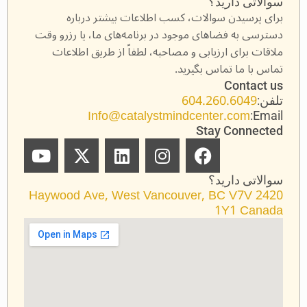
سوالاتی دارید؟
برای پرسیدن سوالات، کسب اطلاعات بیشتر درباره
دسترسی به فضاهای موجود در برنامه‌های ما، یا رزرو وقت
ملاقات برای ارزیابی و مصاحبه، لطفاً از طریق اطلاعات
تماس با ما تماس بگیرید.
Contact us
604.260.6049
تلفن:
Info@catalystmindcenter.com
Email:
Stay Connected
Y
X
L
I
F
o
-
i
n
a
u
t
n
s
c
سوالاتی دارید؟
t
w
k
t
e
2420 Haywood Ave, West Vancouver, BC V7V
u
i
e
a
b
1Y1 Canada
b
t
d
g
o
e
t
i
r
o
e
n
a
k
r
m