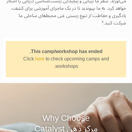
می‌آورند. سفر ما زیبایی و پیچیدگی زیست‌شناسی دریایی را آشکار
خواهد کرد. به ما بپیوندید تا در یک ماجرای آموزشی برای کشف،
یادگیری و حفاظت از تنوع زیستی غنی محیط‌های ساحلی ما
شرکت کنید.*
This camp/workshop has ended.
Click
here
to check upcoming camps and
workshops.
Why Choose
مرکز ذهن ‫Catalyst