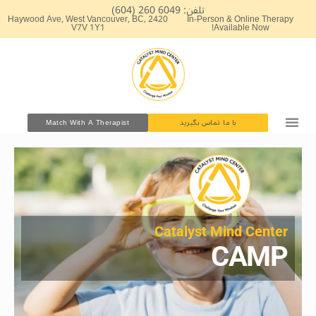
رش
تلفن: 6049 260 (604)
2420 Haywood Ave, West Vancouver, BC,
In-Person & Online Therapy
ه
V7V 1Y1
Available Now!
حتوا
با ما تماس بگیرید
Match With A Therapist
Catalyst Mind Center​
CAMP