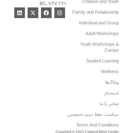
Children and Youth
BC, V7V 1Y1
L
X
F
I
Family and Relationship
i
-
a
n
n
t
c
s
Individual and Group
k
w
e
t
e
i
b
a
Adult Workshops
d
t
o
g
i
t
o
r
Youth Workshops &
n
e
k
a
Camps
r
m
Student Learning
Wellness
وبلاگ‌ها
استخدام
تماس با ما
سیاست حفظ حریم خصوصی
Terms And Conditions
Copyright © 2025 Catalyst Mind Center